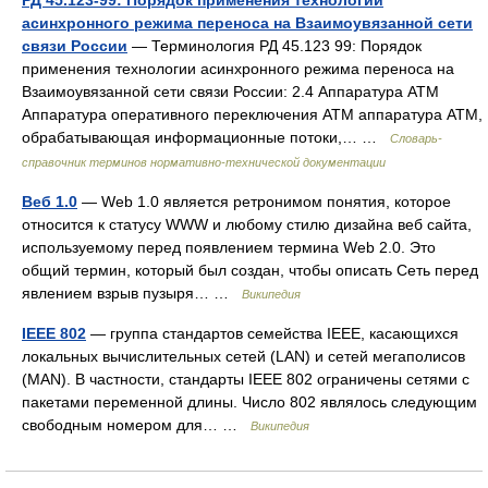
РД 45.123-99: Порядок применения технологии
асинхронного режима переноса на Взаимоувязанной сети
связи России
— Терминология РД 45.123 99: Порядок
применения технологии асинхронного режима переноса на
Взаимоувязанной сети связи России: 2.4 Аппаратура ATM
Аппаратура оперативного переключения ATM аппаратура ATM,
обрабатывающая информационные потоки,… …
Словарь-
справочник терминов нормативно-технической документации
Веб 1.0
— Web 1.0 является ретронимом понятия, которое
относится к статусу WWW и любому стилю дизайна веб сайта,
используемому перед появлением термина Web 2.0. Это
общий термин, который был создан, чтобы описать Сеть перед
явлением взрыв пузыря… …
Википедия
IEEE 802
— группа стандартов семейства IEEE, касающихся
локальных вычислительных сетей (LAN) и сетей мегаполисов
(MAN). В частности, стандарты IEEE 802 ограничены сетями с
пакетами переменной длины. Число 802 являлось следующим
свободным номером для… …
Википедия